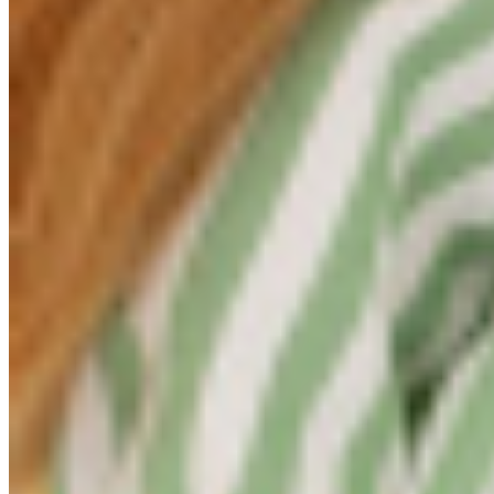
В подарок МЫ ПОЛОЖИМ фирменный ШОППЕР Sweet Si
Подробности
4 320
₽
Есть в наличии
В корзину
Купить в 1 клик