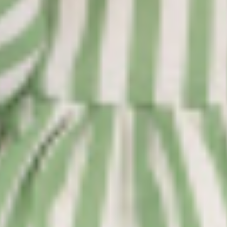
sters!