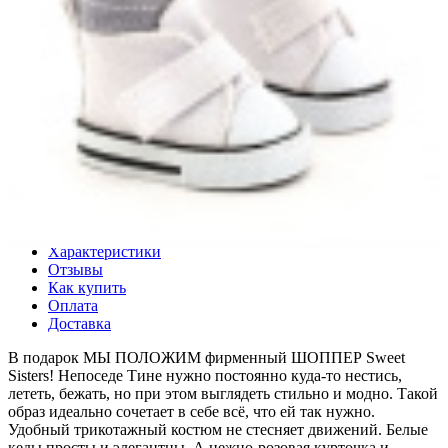
Хочу в подарок
Заказать доставку в удобное время.
Доставка может быть анонимной.
Цена действительна только для интернет-магазина и может отличаться от цен
в розничных магазинах
Описание
Характеристики
Отзывы
Как купить
Оплата
Доставка
В подарок МЫ ПОЛОЖИМ фирменный ШОППЕР Sweet
Sisters! Непоседе Тине нужно постоянно куда-то нестись,
лететь, бежать, но при этом выглядеть стильно и модно. Такой
образ идеально сочетает в себе всё, что ей так нужно.
Удобный трикотажный костюм не стесняет движений. Белые
кеды просты и элегантны. А нежно-розовая курточка и